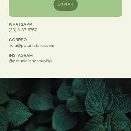
ENVIAR
WHATSAPP
(33) 3167 5757
CORREO
hola@petuniataller.com
INSTAGRAM
@petunia.landscaping